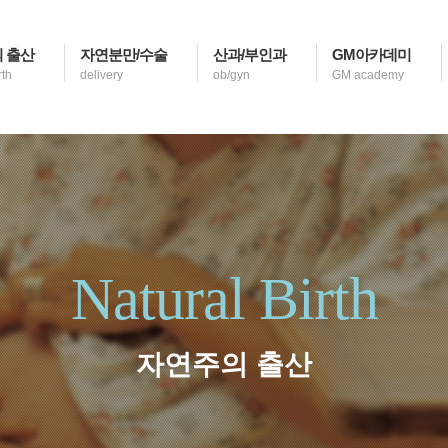
 출산
자연분만/수술
산과/부인과
GM아카데미
rth
delivery
ob/gyn
GM academy
Natural Birth
자연주의 출산