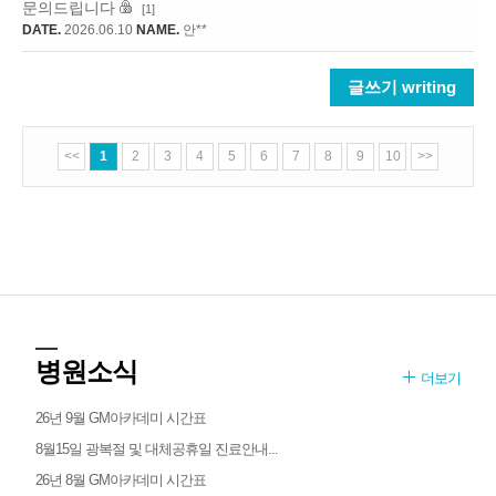
문의드립니다
[1]
DATE.
2026.06.10
NAME.
안**
글쓰기 writing
<<
1
2
3
4
5
6
7
8
9
10
>>
병원소식
더보기
26년 9월 GM아카데미 시간표
8월15일 광복절 및 대체공휴일 진료안내...
26년 8월 GM아카데미 시간표