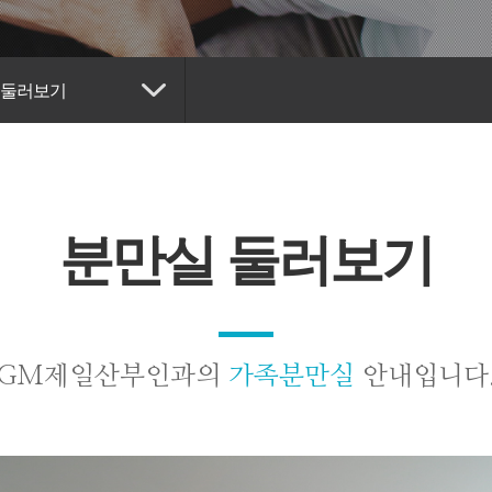
 둘러보기
분만실 둘러보기
GM제일산부인과의
가족분만실
안내입니다