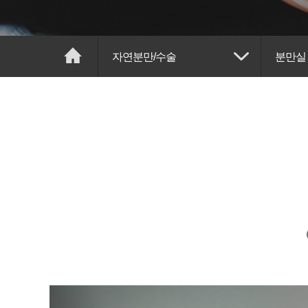
자연분만/수술
분만실