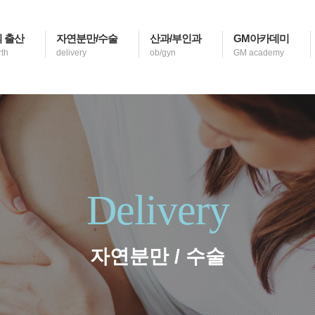
 출산
자연분만/수술
산과/부인과
GM아카데미
rth
delivery
ob/gyn
GM academy
Delivery
자연분만 / 수술