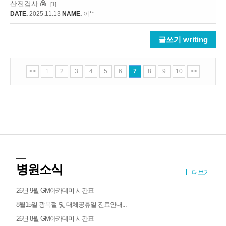
산전검사
[1]
DATE.
2025.11.13
NAME.
이**
글쓰기 writing
<<
1
2
3
4
5
6
7
8
9
10
>>
병원소식
더보기
26년 9월 GM아카데미 시간표
8월15일 광복절 및 대체공휴일 진료안내...
26년 8월 GM아카데미 시간표